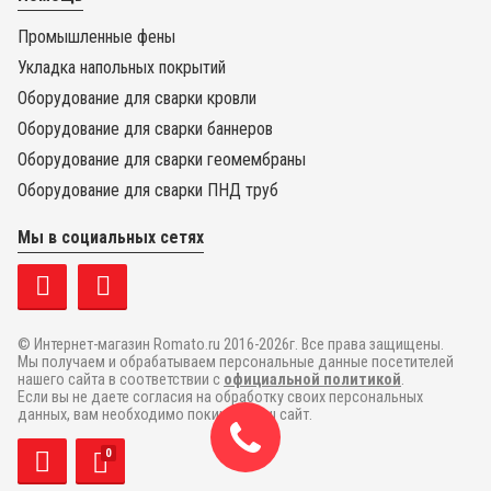
Промышленные фены
Укладка напольных покрытий
Оборудование для сварки кровли
Насадка щелевая 20 мм
Оборудование для сварки баннеров
Оборудование для сварки геомембраны
Бренд
Lesite
Оборудование для сварки ПНД труб
3 240
₽
2 520
₽
Мы в социальных сетях
В КОРЗИНУ
© Интернет-магазин Romato.ru 2016-2026г. Все права защищены.
Купить в один клик
Мы получаем и обрабатываем персональные данные посетителей
нашего сайта в соответствии с
официальной политикой
.
Фен строительный набор для сварки прутком
Если вы не даете согласия на обработку своих персональных
данных, вам необходимо покинуть наш сайт.
Бренд
Lesite
В наличии
0
27 136
₽