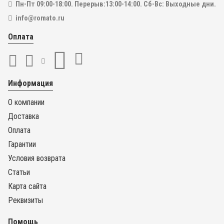
Пн-Пт 09:00-18:00. Перерыв:13:00-14:00. Сб-Вс: Выходные дни.
info@romato.ru
Купить в один клик
LST1600S.002
Оплата
Фен строительный MELTPLAST1600 - комплект для сварки
пластика
Бренд
Lesite
В наличии
27 136
₽
Информация
26 400
₽
О компании
Доставка
В КОРЗИНУ
Оплата
Гарантии
Купить в один клик
Условия возврата
Статьи
Карта сайта
В наличии
Реквизиты
Помощь