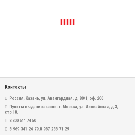
Купить в один клик
В наличии
Аппарат сварки геомембран горячим клином Lesite LST 800 от
Контакты
0,4 до 1,5 мм
Бренд
Lesite
Россия, Казань, ул. Авангардная, д. 80/1, оф. 206.
150 500
Пункты выдачи заказов: г. Москва, ул. Иловайская, д.3,
₽
стр.18.
137 000
₽
8 800 511 74 50
8-969-341-24-79,8-987-238-71-29
В КОРЗИНУ