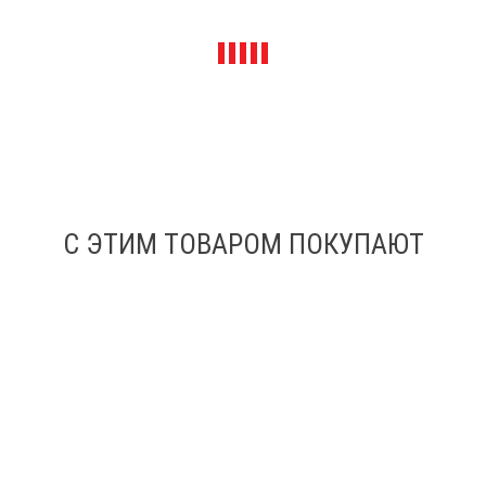
С ЭТИМ ТОВАРОМ ПОКУПАЮТ
Фен строительный Meltplast 1600S - комплект для сварки
внахлест
Бренд
Meltplast
В наличии
27 720
₽
26 400
₽
В КОРЗИНУ