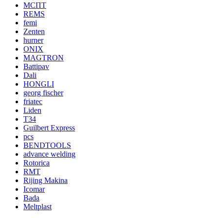
МСПТ
REMS
femi
Zenten
hurner
ONIX
MAGTRON
Battipav
Dali
HONGLI
georg fischer
friatec
Liden
T34
Guilbert Express
pcs
BENDTOOLS
advance welding
Rotorica
RMT
Rijing Makina
Icomar
Bada
Meltplast