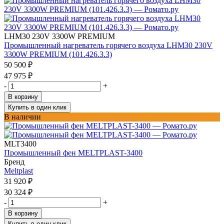
LHM30 230V 3300W PREMIUM
Промышленный нагреватель горячего воздуха LHM30 230V
3300W PREMIUM (101.426.3.3)
50 500
₽
47 975
₽
-
+
В корзину
Купить в один клик
В наличии
MLT3400
Промышленный фен MELTPLAST-3400
Бренд
Meltplast
31 920
₽
30 324
₽
-
+
В корзину
Купить в один клик