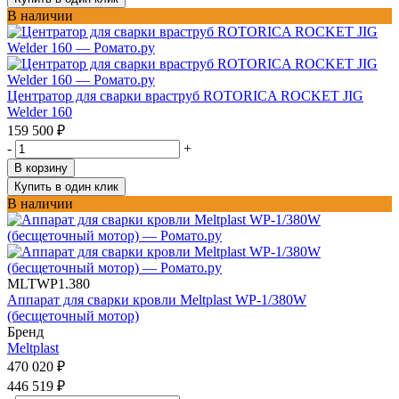
В наличии
Центратор для сварки враструб ROTORICA ROCKET JIG
Welder 160
159 500
₽
-
+
В корзину
Купить в один клик
В наличии
MLTWP1.380
Аппарат для сварки кровли Meltplast WP-1/380W
(бесщеточный мотор)
Бренд
Meltplast
470 020
₽
446 519
₽