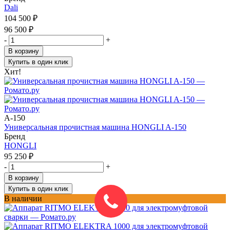
Dali
104 500
₽
96 500
₽
-
+
В корзину
Купить в один клик
Хит!
A-150
Универсальная прочистная машина HONGLI A-150
Бренд
HONGLI
95 250
₽
-
+
В корзину
Купить в один клик
В наличии