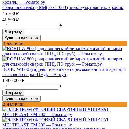
Сварочный набор Meltplast 1600 (линолеум, пластик, кровля.)
45 700
₽
41 500
₽
-
+
В корзину
Купить в один клик
В наличии
ROBU W 800 (гидравлический четырехзажимной аппарат для
стыковой сварки ПНД, ПЭ труб)
1 400 000
₽
-
+
В корзину
Купить в один клик
В наличии