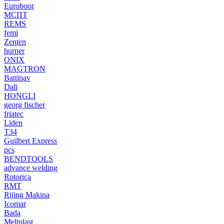
Euroboor
МСПТ
REMS
femi
Zenten
hurner
ONIX
MAGTRON
Battipav
Dali
HONGLI
georg fischer
friatec
Liden
T34
Guilbert Express
pcs
BENDTOOLS
advance welding
Rotorica
RMT
Rijing Makina
Icomar
Bada
Meltplast