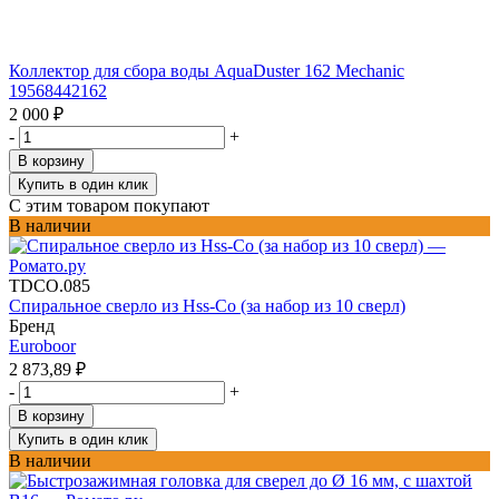
Коллектор для сбора воды AquaDuster 162 Mechanic
19568442162
2 000
₽
-
+
В корзину
Купить в один клик
С этим товаром покупают
В наличии
TDCO.085
Спиральное сверло из Hss-Co (за набор из 10 сверл)
Бренд
Euroboor
2 873,89
₽
-
+
В корзину
Купить в один клик
В наличии