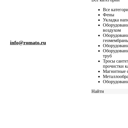
Все категор
Фены
Укладка нап
Оборудовани
воздухом
Оборудовани
геомембран
info@romato.ru
Оборудовани
Оборудовани
труб
Тросы санте
прочистки к
Магнитные с
Металлообра
Оборудовани
Найти