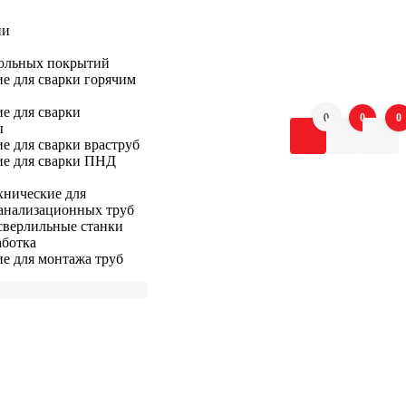
ии
ольных покрытий
е для сварки горячим
е для сварки
0
0
0
ы
е для сварки враструб
е для сварки ПНД
хнические для
анализационных труб
верлильные станки
ботка
е для монтажа труб