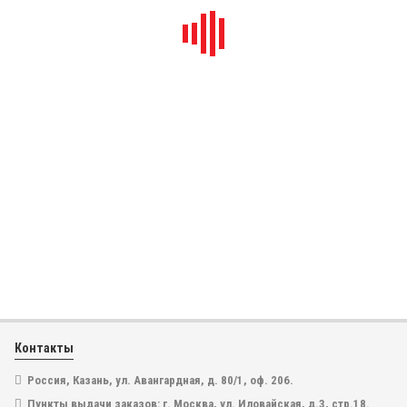
LST1600.001
Нагревательный элемент 1600W для строительных фенов
Leister, Weldy, LST
Бренд
Lesite
Контакты
4 980
₽
Россия, Казань, ул. Авангардная, д. 80/1, оф. 206.
3 320
₽
Пункты выдачи заказов: г. Москва, ул. Иловайская, д.3, стр.18.