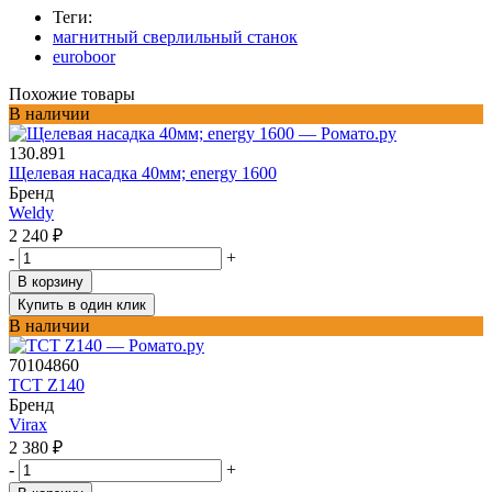
Теги:
магнитный сверлильный станок
euroboor
Похожие товары
В наличии
130.891
Щелевая насадка 40мм; energy 1600
Бренд
Weldy
2 240
₽
-
+
В корзину
Купить в один клик
В наличии
70104860
TCT Z140
Бренд
Virax
2 380
₽
-
+