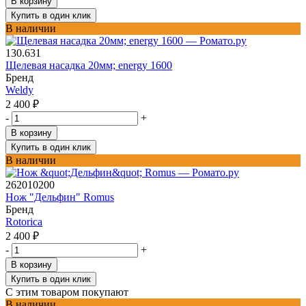
В корзину
Купить в один клик
В наличии
130.631
Щелевая насадка 20мм; energy 1600
Бренд
Weldy
2 400
₽
-
+
В корзину
Купить в один клик
В наличии
262010200
Нож "Дельфин" Romus
Бренд
Rotorica
2 400
₽
-
+
В корзину
Купить в один клик
С этим товаром покупают
В наличии