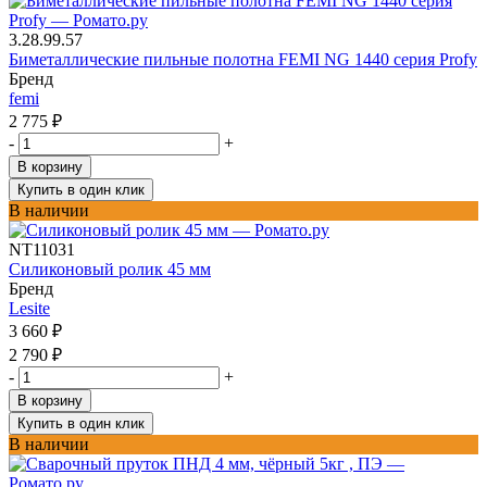
3.28.99.57
Биметаллические пильные полотна FEMI NG 1440 серия Profy
Бренд
femi
2 775
₽
-
+
В корзину
Купить в один клик
В наличии
NT11031
Силиконовый ролик 45 мм
Бренд
Lesite
3 660
₽
2 790
₽
-
+
В корзину
Купить в один клик
В наличии