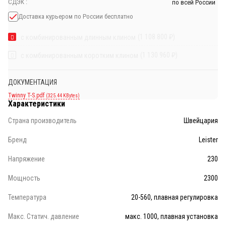
СДЭК :
по всей России
Доставка курьером по России бесплатно
(1 108 800
₽
)
с комбинированным длинным клином
(1 130 960
₽
)
с комбинированным коротким клином
ДОКУМЕНТАЦИЯ
Twinny T-S.pdf
(325.44 KBytes)
Характеристики
Страна производитель
Швейцария
Бренд
Leister
Напряжение
230
Мощность
2300
Температура
20-560, плавная регулировка
Макс. Статич. давление
макс. 1000, плавная установка