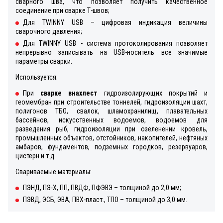
сварного шва, что позволяет получить качественное
соединение при сварке Т-швов;
Для TWINNY USB – цифровая индикация величины
сварочного давления;
Для TWINNY USB - система протоколирования позволяет
непрерывно записывать на USB-носитель все значимые
параметры сварки.
Используется:
При
сварке внахлест
гидроизолирующих покрытий и
геомембран при строительстве тоннелей, гидроизоляции шахт,
полигонов ТБО, свалок, шламохранилищ, плавательных
бассейнов, искусственных водоемов, водоемов для
разведения рыб, гидроизоляции при озеленении кровель,
промышленных объектов, отстойников, накопителей, нефтяных
амбаров, фундаментов, подземных городков, резервуаров,
цистерн и т.д.
Свариваемые материалы:
ПЭНД, ПЭ-Х, ПП, ПВДФ, ПФЭВЭ – толщиной до 2,0 мм;
ПЭВД, ЭСБ, ЭВА, ПВХ-пласт., ТПО – толщиной до 3,0 мм.