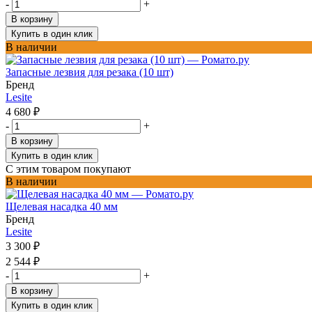
-
+
В корзину
Купить в один клик
В наличии
Запасные лезвия для резака (10 шт)
Бренд
Lesite
4 680
₽
-
+
В корзину
Купить в один клик
С этим товаром покупают
В наличии
Щелевая насадка 40 мм
Бренд
Lesite
3 300
₽
2 544
₽
-
+
В корзину
Купить в один клик