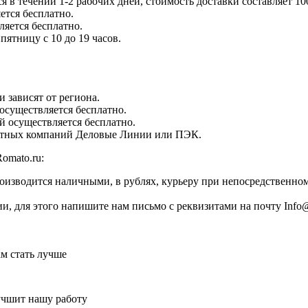
в течении 1-2 рабочих дней, стоимость доставки составляет 10
ется бесплатно.
ляется бесплатно.
пятницу с 10 до 19 часов.
 зависят от региона.
 осуществляется бесплатно.
ей осуществляется бесплатно.
ортных компаний Деловые Линии или ПЭК.
omato.ru:
оизводится наличными, в рублях, курьеру при непосредственном
, для этого напишите нам письмо с реквизитами на почту Info@
ам стать лучше
учшит нашу работу