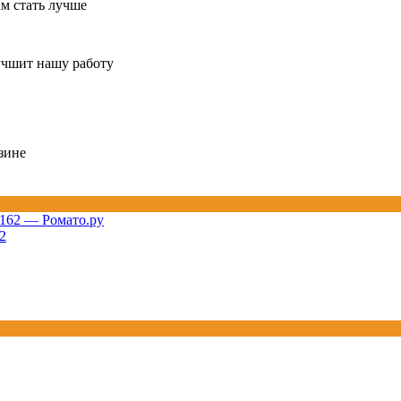
ам стать лучше
учшит нашу работу
зине
2