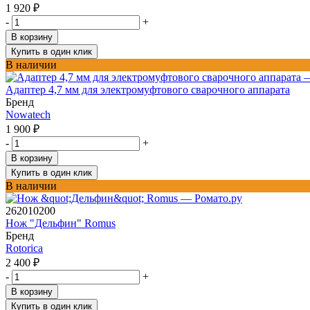
1 920
₽
-
+
В корзину
Купить в один клик
В наличии
Адаптер 4,7 мм для электромуфтового сварочного аппарата
Бренд
Nowatech
1 900
₽
-
+
В корзину
Купить в один клик
В наличии
262010200
Нож "Дельфин" Romus
Бренд
Rotorica
2 400
₽
-
+
В корзину
Купить в один клик