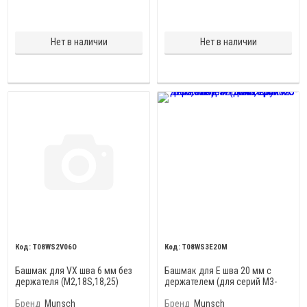
Нет в наличии
Нет в наличии
T08WS2V06O
Т08WS3E20M
Башмак для VX шва 6 мм без
Башмак для E шва 20 мм с
держателя (М2,18S,18,25)
держателем (для серий M3-
ECO, MAK 32-32-S, MEK32-32S)
Бренд
Munsch
Бренд
Munsch