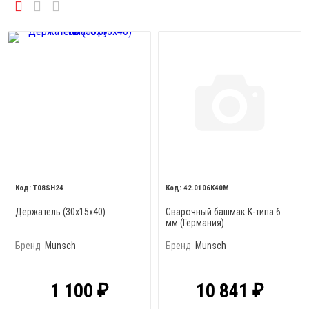
T08SH24
42.0106K40M
Держатель (30х15х40)
Сварочный башмак K-типа 6
мм (Германия)
Бренд
Munsch
Бренд
Munsch
1 100
10 841
₽
₽