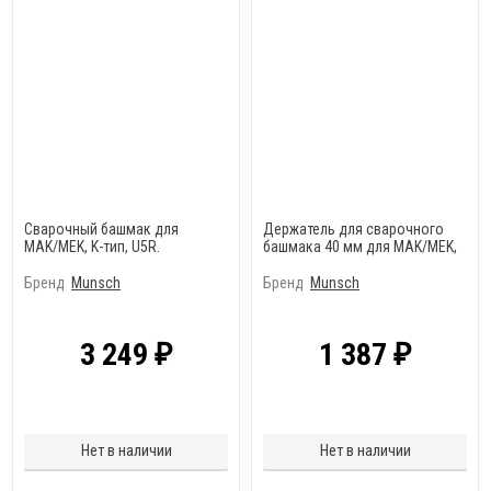
Сварочный башмак для
Держатель для сварочного
MAK/MEK, K-тип, U5R.
башмака 40 мм для MAK/MEK,
U5R
Бренд
Munsch
Бренд
Munsch
3 249
1 387
₽
₽
Нет в наличии
Нет в наличии