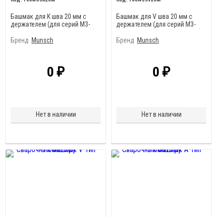
Башмак для K шва 20 мм с
Башмак для V шва 20 мм с
держателем (для серий M3-
держателем (для серий M3-
ECO, MAK 32-32-S, MEK32-32S)
ECO, MAK 32-32-S, MEK32-32S)
Бренд
Munsch
Бренд
Munsch
0
0
₽
₽
Нет в наличии
Нет в наличии