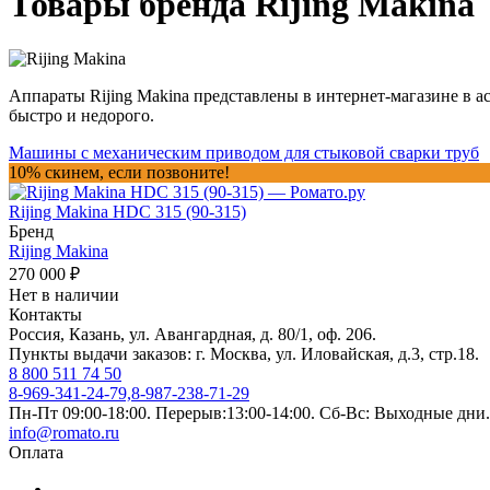
Товары бренда Rijing Makina
Аппараты Rijing Makina представлены в интернет-магазине в ас
быстро и недорого.
Машины с механическим приводом для стыковой сварки труб
10% скинем, если позвоните!
Rijing Makina HDC 315 (90-315)
Бренд
Rijing Makina
270 000
₽
Нет в наличии
Контакты
Россия, Казань, ул. Авангардная, д. 80/1, оф. 206.
Пункты выдачи заказов: г. Москва, ул. Иловайская, д.3, стр.18.
8 800 511 74 50
8-969-341-24-79,8-987-238-71-29
Пн-Пт 09:00-18:00. Перерыв:13:00-14:00. Сб-Вс: Выходные дни.
info@romato.ru
Оплата