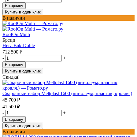
В корзину
Купить в один клик
В наличии
RoofOn Multi
Бренд
Herz-Bak-Dohle
712 500
₽
-
+
В корзину
Купить в один клик
Скидка!
Сварочный набор Meltplast 1600 (линолеум, пластик, кровля.)
45 700
₽
41 500
₽
-
+
В корзину
Купить в один клик
В наличии