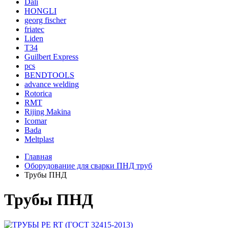
Dali
HONGLI
georg fischer
friatec
Liden
T34
Guilbert Express
pcs
BENDTOOLS
advance welding
Rotorica
RMT
Rijing Makina
Icomar
Bada
Meltplast
Главная
Оборудование для сварки ПНД труб
Трубы ПНД
Трубы ПНД