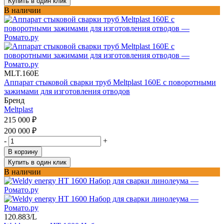
Купить в один клик
В наличии
MLT.160E
Аппарат стыковой сварки труб Meltplast 160Е с поворотными
зажимами для изготовления отводов
Бренд
Meltplast
215 000
₽
200 000
₽
-
+
В корзину
Купить в один клик
В наличии
120.883/L