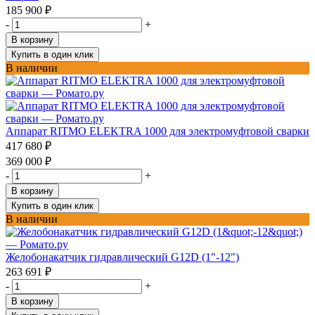
185 900
₽
-
+
В корзину
Купить в один клик
В наличии
Аппарат RITMO ELEKTRA 1000 для электромуфтовой сварки
417 680
₽
369 000
₽
-
+
В корзину
Купить в один клик
В наличии
Желобонакатчик гидравлический G12D (1"-12")
263 691
₽
-
+
В корзину